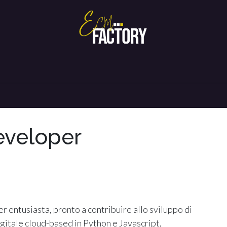
Home
Chi siamo
Corsi FAD
Supporto
Contattaci
eveloper
 entusiasta, pronto a contribuire allo sviluppo di
igitale cloud-based in Python e Javascript,