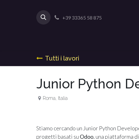
+39 33365 58 875
Tutti i lavori
Junior Python D
Roma
,
Italia
Stiamo cercando un Junior Python Developer
progetti basati su
Odoo
, una piattaforma d