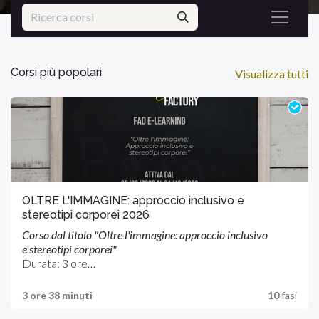
Corsi più popolari
Visualizza tutti
OLTRE L'IMMAGINE: approccio inclusivo e
stereotipi corporei 2026
Corso dal titolo "Oltre l'immagine: approccio inclusivo
e stereotipi corporei"
Durata: 3 ore
Crediti ECM: 3
La FAD E-learning è composta da:
Professioni Accreditate: Tutte le professioni
3 ore 38 minuti
10
fasi
MODULO 1 dal titolo "Il mito della bellezza"
MODULO 2 dal titolo "La non prescrittività"